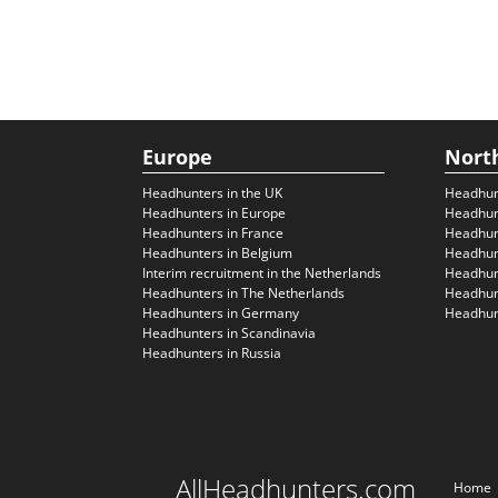
Europe
Nort
Headhunters in the UK
Headhun
Headhunters in Europe
Headhun
Headhunters in France
Headhun
Headhunters in Belgium
Headhunt
Interim recruitment in the Netherlands
Headhunt
Headhunters in The Netherlands
Headhunt
Headhunters in Germany
Headhunt
Headhunters in Scandinavia
Headhunters in Russia
AllHeadhunters.com
Home