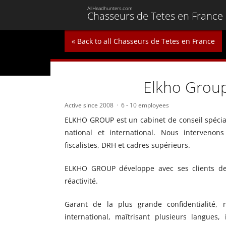
AllHeadhunters.com
Chasseurs de Tetes en France
« Back to all Chasseurs de Tetes en France
Elkho Grou
Active since 2008
6 - 10 employees
ELKHO GROUP est un cabinet de conseil spécial
national et international. Nous intervenon
fiscalistes, DRH et cadres supérieurs.
ELKHO GROUP développe avec ses clients des 
réactivité.
Garant de la plus grande confidentialité, 
international, maîtrisant plusieurs langue