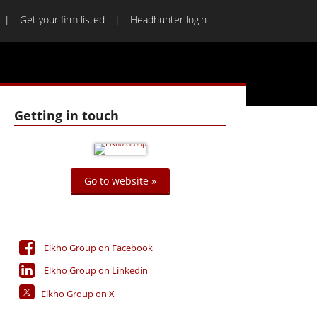
Get your firm listed
Headhunter login
Getting in touch
Go to website »
Elkho Group on Facebook
Elkho Group on Linkedin
Elkho Group on X