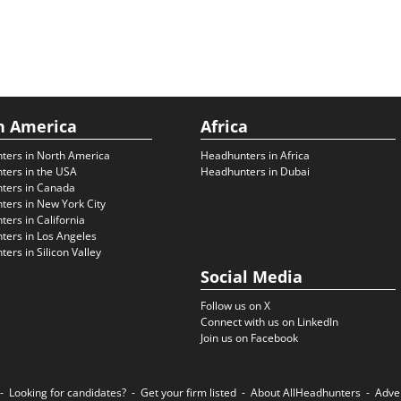
h America
Africa
ters in North America
Headhunters in Africa
ters in the USA
Headhunters in Dubai
ters in Canada
ers in New York City
ers in California
ers in Los Angeles
ers in Silicon Valley
Social Media
Follow us on X
Connect with us on LinkedIn
Join us on Facebook
Looking for candidates?
Get your firm listed
About AllHeadhunters
Adve