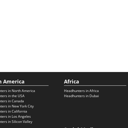
h America
Africa
ters in North America
Headhunters in Africa
ters in the USA
Headhunters in Dubai
ters in Canada
ers in New York City
ers in California
ers in Los Angeles
ers in Silicon Valley