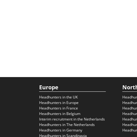
Europe
Nort
Headhunters in the UK
Headhun
Headhunters in Europe
Headhun
Headhunters in France
Headhun
Headhunters in Belgium
Headhunt
Interim recruitment in the Netherlands
Headhunt
Headhunters in The Netherlands
Headhunt
Headhunters in Germany
Headhunt
Headhunters in Scandinavia