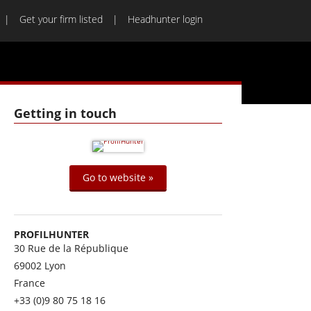
Get your firm listed
Headhunter login
Getting in touch
Go to website »
PROFILHUNTER
30 Rue de la République
69002
Lyon
France
+33 (0)9 80 75 18 16