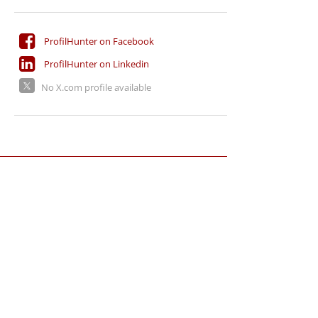
ProfilHunter on Facebook
ProfilHunter on Linkedin
No X.com profile available