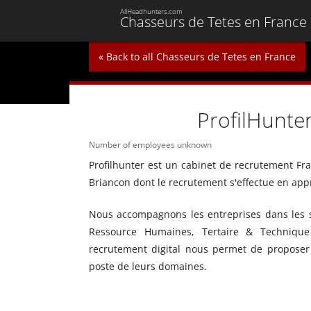
AllHeadhunters.com
Chasseurs de Tetes en France
« Back to all Chasseurs de Tetes en France
ProfilHunte
Number of employees unknown
Profilhunter est un cabinet de recrutement Fra
Briancon dont le recrutement s'effectue en appr
Nous accompagnons les entreprises dans les s
Ressource Humaines, Tertaire & Technique 
recrutement digital nous permet de proposer 
poste de leurs domaines.