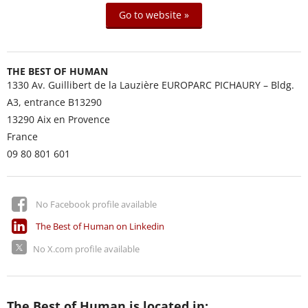
Go to website »
THE BEST OF HUMAN
1330 Av. Guillibert de la Lauzière EUROPARC PICHAURY – Bldg.
A3, entrance B13290
13290
Aix en Provence
France
09 80 801 601
No Facebook profile available
The Best of Human on Linkedin
No X.com profile available
The Best of Human is located in: